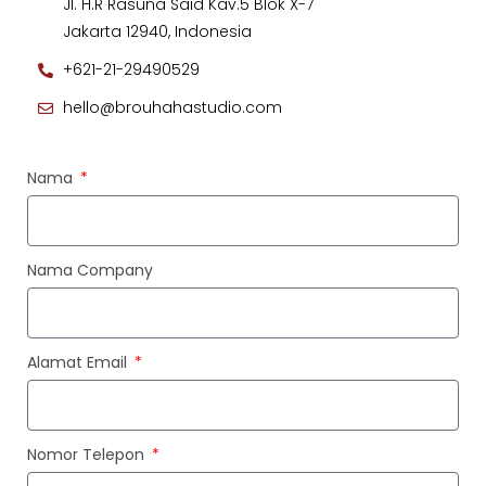
Jl. H.R Rasuna Said Kav.5 Blok X-7
Jakarta 12940, Indonesia
+621-21-29490529
hello@brouhahastudio.com
Nama
Nama Company
Alamat Email
Nomor Telepon